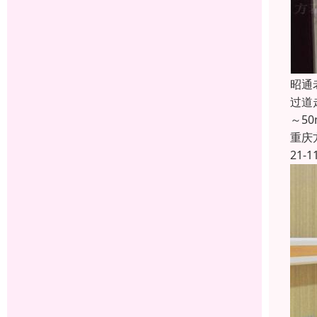
昭通
过道
～5
重庆
21-1