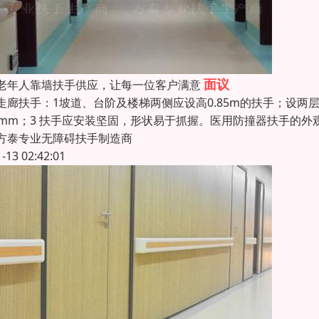
面议
老年人靠墙扶手供应，让每一位客户满意
走廊扶手：1坡道、台阶及楼梯两侧应设高0.85m的扶手；设两层
0mm；3 扶手应安装坚固，形状易于抓握。医用防撞器扶手的外
方泰专业无障碍扶手制造商
1-13 02:42:01