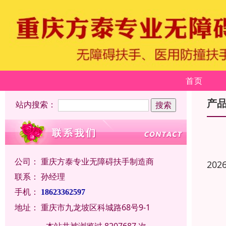
首页
产
站内搜索：
公司：
重庆方泰专业无障碍扶手制造商
202
联系：
孙经理
手机：
18623362597
地址：
重庆市九龙坡区科城路68号9-1