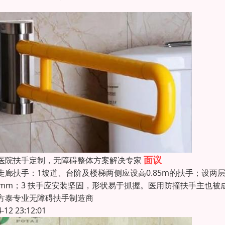
面议
医院扶手定制，无障碍整体方案解决专家
走廊扶手：1坡道、台阶及楼梯两侧应设高0.85m的扶手；设两层
0mm；3 扶手应安装坚固，形状易于抓握。医用防撞扶手主也被
方泰专业无障碍扶手制造商
4-12 23:12:01