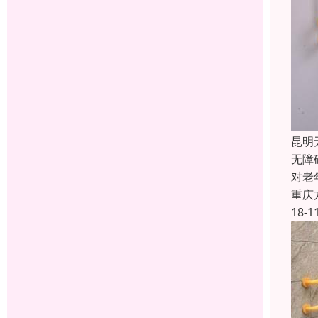
昆明
无障
对老
重庆
18-1