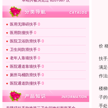
本站共被浏览过 8207687 次
医用无障碍扶手
0
医用防撞扶手
0
医院卫浴防滑扶手
0
价 
卫生间防滑扶手
0
老年人靠墙扶手
0
扶手
医院通道靠墙扶手
0
满足
厕所马桶防滑扶手
0
作法
医院通道防撞扶手
0
楼梯
子的
手处