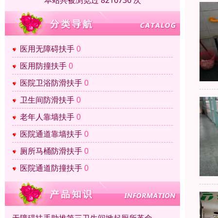
本站共被浏览过 8216736 次
医用无障碍扶手
0
医用防撞扶手
0
医院卫浴防滑扶手
0
卫生间防滑扶手
0
老年人靠墙扶手
0
医院通道靠墙扶手
0
厕所马桶防滑扶手
0
医院通道防撞扶手
0