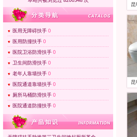
本站共被浏览过 8206548 次
昆
医用无障碍扶手
0
医用防撞扶手
0
医院卫浴防滑扶手
0
卫生间防滑扶手
0
老年人靠墙扶手
0
昆
医院通道靠墙扶手
0
厕所马桶防滑扶手
0
医院通道防撞扶手
0