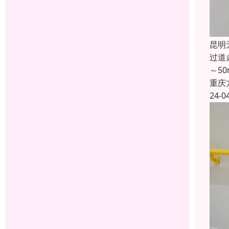
昆明
过道
～5
重庆
24-0