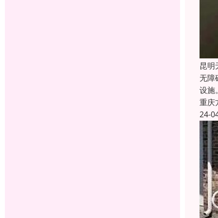
昆明
无障
设施
重庆
24-0