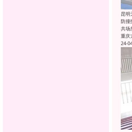
昆明
防撞
共场
重庆
24-0