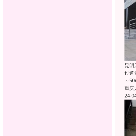
昆明
过道
～5
重庆
24-0