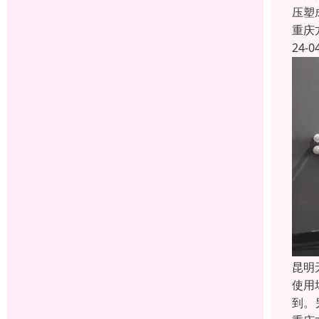
压塑
重庆
24-0
昆明
使用
到。