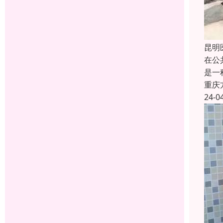
昆明
在公
是一
重庆
24-0