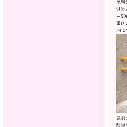
昆明
过道
～5
重庆
24-0
昆明
防撞