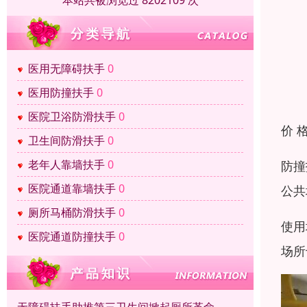
本站共被浏览过 8202109 次
医用无障碍扶手
0
医用防撞扶手
0
医院卫浴防滑扶手
0
价 
卫生间防滑扶手
0
老年人靠墙扶手
0
防撞
医院通道靠墙扶手
0
公共
厕所马桶防滑扶手
0
使用
医院通道防撞扶手
0
场所