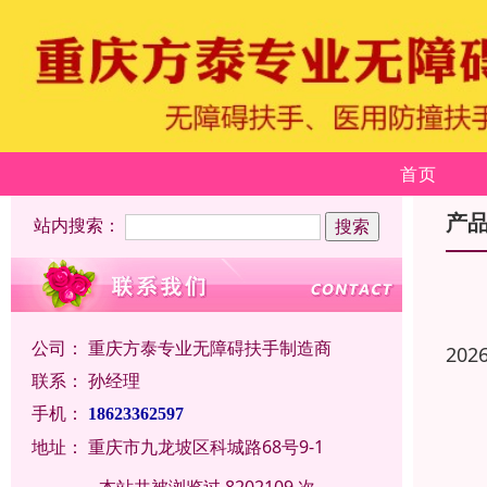
首页
产
站内搜索：
公司：
重庆方泰专业无障碍扶手制造商
202
联系：
孙经理
手机：
18623362597
地址：
重庆市九龙坡区科城路68号9-1