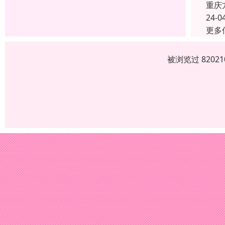
重庆
24-0
更多
被浏览过 820