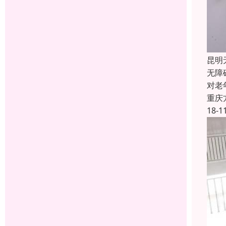
昆明
无障
对老
重庆
18-1