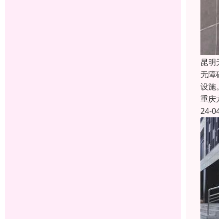
昆明
无障
设施
重庆
24-0