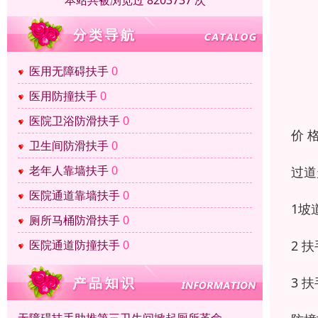
本站共被浏览过 8203737 次
医用无障碍扶手
0
医用防撞扶手
0
医院卫浴防滑扶手
0
价 
卫生间防滑扶手
0
老年人靠墙扶手
0
过道
医院通道靠墙扶手
0
1坡
厕所马桶防滑扶手
0
2 
医院通道防撞扶手
0
3 