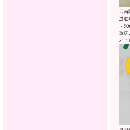
云南
过道
～5
重庆
21-1
昆明