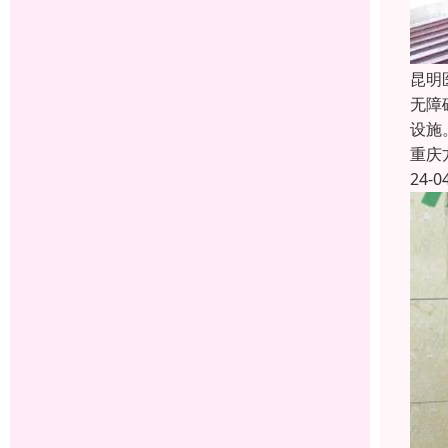
昆明
无障
设施
重庆
24-0