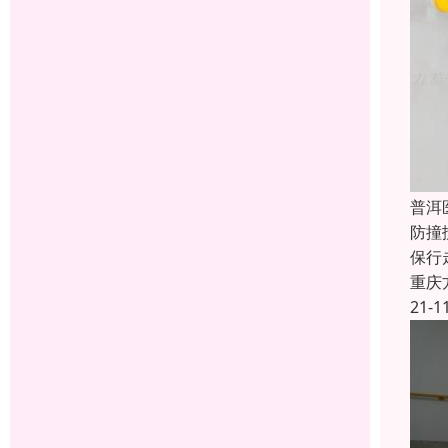
普洱
防撞
保行
重庆
21-1