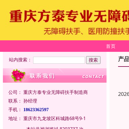
首页
产
站内搜索：
公司：
重庆方泰专业无障碍扶手制造商
202
联系：
孙经理
手机：
18623362597
地址：
重庆市九龙坡区科城路68号9-1