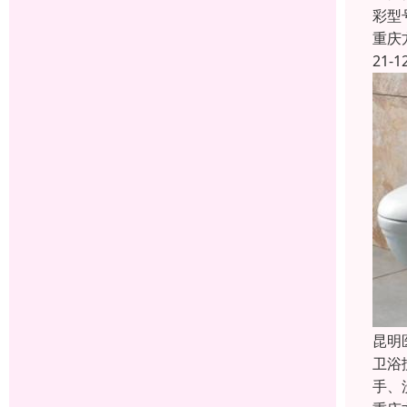
彩型
重庆
21-1
昆明
卫浴
手、