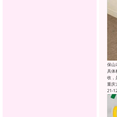
保山
具体
收，
重庆
21-1