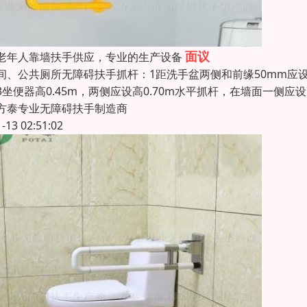
面议
老年人靠墙扶手供应，专业的生产设备
间、公共厕所无障碍扶手抓杆：1距洗手盆两侧和前缘50mm应设抓杆
3坐便器高0.45m，两侧应设高0.70m水平抓杆，在墙面一侧应设
方泰专业无障碍扶手制造商
1-13 02:51:02