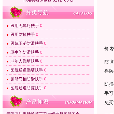
本站共被浏览过 8212105 次
医用无障碍扶手
0
医用防撞扶手
0
医院卫浴防滑扶手
0
价 
卫生间防滑扶手
0
老年人靠墙扶手
0
防撞
医院通道靠墙扶手
0
得防
厕所马桶防滑扶手
0
防撞
医院通道防撞扶手
0
手可
免受