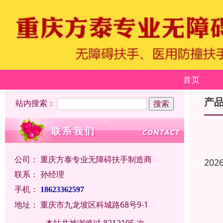
首页
产
站内搜索：
公司：
重庆方泰专业无障碍扶手制造商
202
联系：
孙经理
手机：
18623362597
地址：
重庆市九龙坡区科城路68号9-1