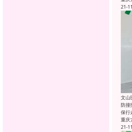
21-1
文山
防撞
保行
重庆
21-1