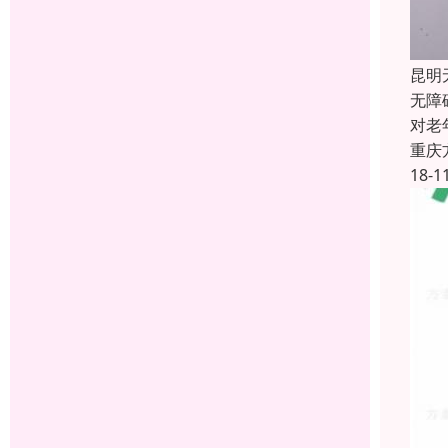
昆明
无障
对老
重庆
18-1