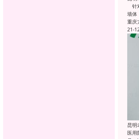
针对
墙体
重庆
21-1
昆明
医用