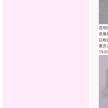
昆明
质量
以根
重庆
19-0