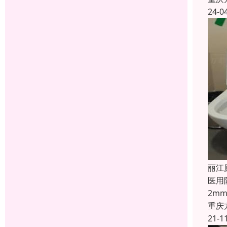
24-0
丽江
医用
2m
重庆
21-1