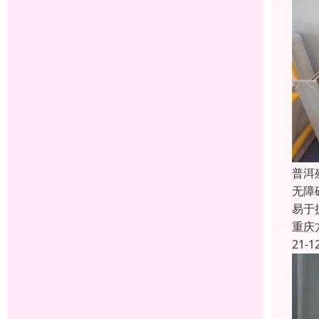
普洱
无障
易于
重庆
21-1