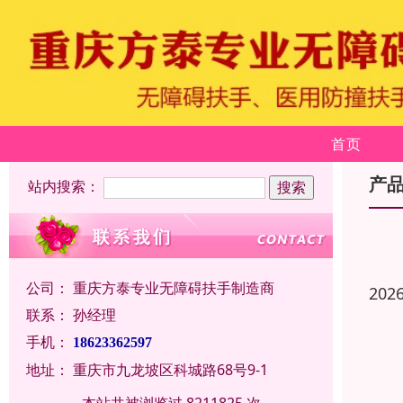
首页
产
站内搜索：
公司：
重庆方泰专业无障碍扶手制造商
202
联系：
孙经理
手机：
18623362597
地址：
重庆市九龙坡区科城路68号9-1