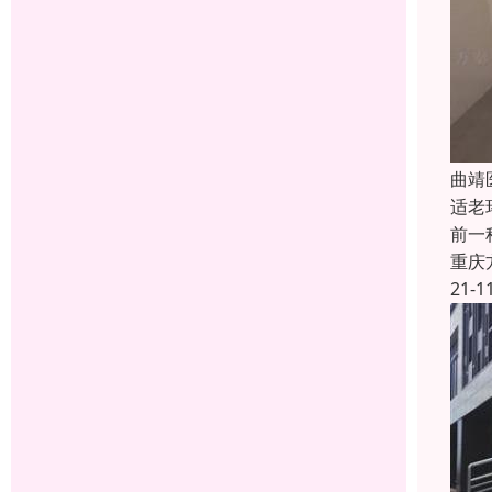
曲靖
适老
前一
重庆
21-1