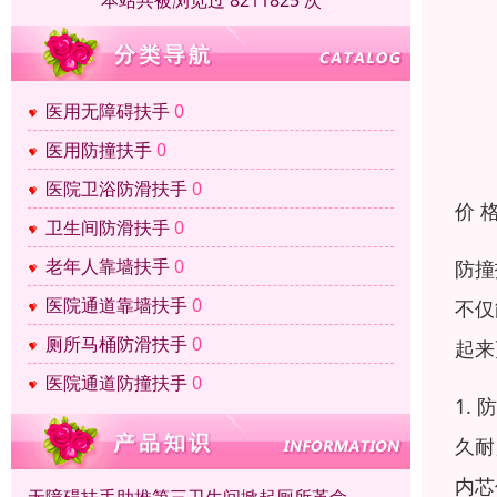
本站共被浏览过 8211825 次
医用无障碍扶手
0
医用防撞扶手
0
医院卫浴防滑扶手
0
价 
卫生间防滑扶手
0
老年人靠墙扶手
0
防撞
医院通道靠墙扶手
0
不仅
厕所马桶防滑扶手
0
起来
医院通道防撞扶手
0
1.
久耐
内芯